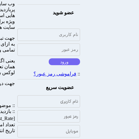
پربازدید
عضو شوید
هایی اس
ویژه بر
سایت های
جهت تبا
به ازای
تمامی و
همان تع
لوکس بل
::
فراموشی رمز عبور؟
جهت درخ
عضویت سریع
:: موضو
:: بازدید 
[Post_Rate]
تعداد امتیازده
تاریخ انتشار 