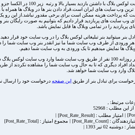
وب سایت لوکس بلاگ با داشتن بازدید بسیار بالا و رتبه زیر 100 در الکسا جزو
 ترین وب سایت های ایران است.قراد دادن بنر ها در وبلاگ ها همراه با 
ت که پرداخت هزینه ممکن است برای برخی مقدور نباشد.از این رو یک
ای وب سایت های پربازدید قرار دادیم که بتوانیم به صورت رایگان بنر 
 پربازدید را در تمامی وبلاگ ها قابل نمایش باشد.
دل بنر میتوانید بنر تبلیغاتی لوکس بلاگ را در وب سایت خود قرار دهی
 هر ورودی از طرف وب سایت شما ما نیز انقدر بنر وب سایت شما را د
بلاگ ها نمایش میدهیم تا یک ورودی به وب سایت شما دهیم.
یعنی اگر روزانه 100 نفر از طریق وب سایت شما وارد وب سایت لوکس بلاگ
داد افراد دیگری که تا به حال وب سایت شما را مشاهده نکردند از طری
اگ وارد وب سایت شما خواهد شد.
واست برای تبادل بنر از طریق
این صفحه
درخواست خود را ارسال نما
عات مرتبط:
,
از این مطلب : 52968
|
|
امتیاز مطلب : [Post_Rate_Result]
|
ندگان : [Post_Rate_Count]
مجموع امتیاز : [Post_Rate_Total]
: دوشنبه 02 تیر 1393 |