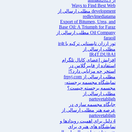
از ahmadi2023
Ways to Find Best Web
development مطلب ارسالی از
redlevlmediatama
Export of Bitumen, Urea, and
Base Oil: A Triumph for Faraz
Oil Company مطلب ارسالی از
faraoil
تور ارزان تابستانی ترکیه با ir4t
مطلب ارسالی از
IR4T.DUBAI
افزایش اعضای کانال تلگرام
استفاده از فایبرگلاس در
استخر چه مزایایی دارد؟!
مطلب ارسالی از frpvj.com
نمایشگاه مجسمه برجسته-
مجسمه برجسته چیست؟
مطلب ارسالی از
partovetabligh
جایگاه مجسمه سازی در
عرصه هنر مطلب ارسالی از
partovetabligh
4 دلیل برای اهمیت رویدادها و
نمایشگاه های هنری برای