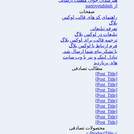
هنرمندان جوان مطلب ارسالی
از partovetabligh
صفحات
راهنمای کد های قالب لوکس
بلاگ
تعرفه تبلیغاتی
تبلیغات در لوکس بلاگ
ترجمه قالب برای لوکس بلاگ
فرم ارتباط با لوکس بلاگ
با تشکر.پیام شما ارسال شد.
تبادل لینک و بنر با وب سایت
های پربازدید
مطالب تصادفی
[Post_Title]
[Post_Title]
[Post_Title]
[Post_Title]
[Post_Title]
[Post_Title]
[Post_Title]
[Post_Title]
[Post_Title]
[Post_Title]
محصولات تصادفی
<-ProductTitle->