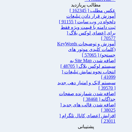
مطالب پربازدید
عکس مطلب [ 162345 ]
آموزش قرار دادن تبلیغات
دلخواه در وب سایت [ 91155 ]
ثبت دامنه با قیمت ویژه فقط
برای اعضای لوکس بلاگ [
70577 ]
آموزش و توضیحات KeyWords
(کلمات کلیدی موتور های
جستجو) [ 57065 ]
اضافه شدن Site Map به
سیستم لوکس بلاگ [ 48705 ]
انتخاب نحوه نمایش تبلیغات [
41099 ]
سیستم لایک و امتیاز دهی جدید
[ 39570 ]
اضافه شدن شمارنده صفحات
جداگانه [ 38468 ]
اضافه شدن قالب های جدید [
38025 ]
افزایش اعضای کانال تلگرام [
23011 ]
پشتیبانی